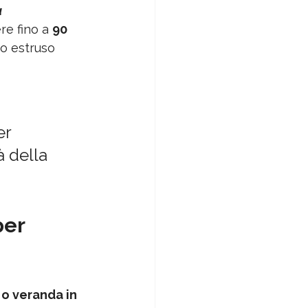
 
e fino a 
90 
io estruso 
er 
 della 
er 
 o veranda in 