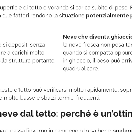
perficie di tetto o veranda si carica subito di peso. Fi
due fattori rendono la situazione 
potenzialmente 
Neve che diventa ghiacci
 si depositi senza 
la neve fresca non pesa ta
re a carichi molto 
quando si compatta oppure 
ulla struttura portante.
in ghiaccio, il peso può arri
quadruplicare.
esto effetto può verificarsi molto rapidamente, sopra
 molto basse e sbalzi termici frequenti.
neve dal tetto: perché è un’otti
a o passa l’inverno in campeggio lo sa bene: 
spalare