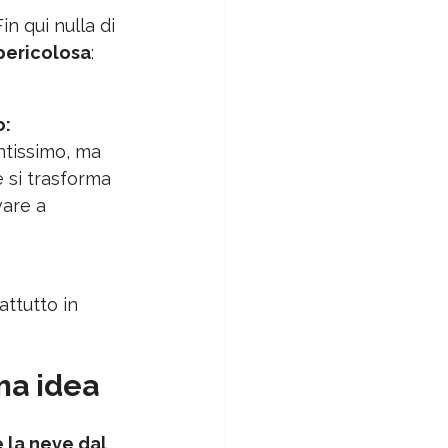
n qui nulla di 
pericolosa
:
o:
ntissimo, ma 
si trasforma 
vare a 
ttutto in 
ma idea
 la neve dal 