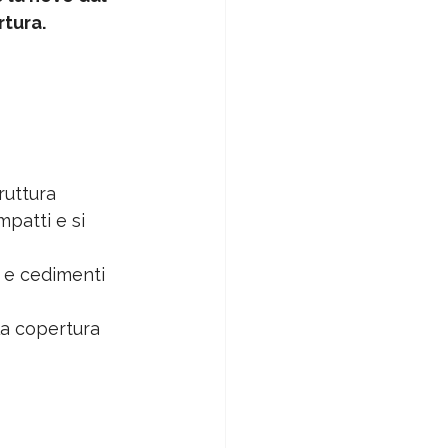
rtura.
 
truttura
patti e si 
 e cedimenti 
la copertura 