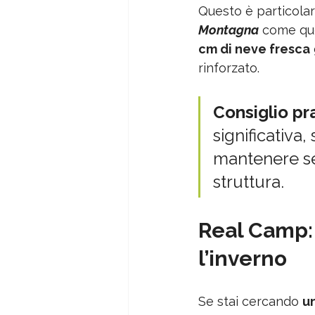
Questo è particolar
Montagna
 come que
cm di neve fresca
rinforzato.
Consiglio pra
significativa,
mantenere sem
struttura.
Real Camp: 
l’inverno
Se stai cercando 
un