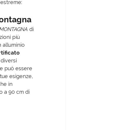
 estreme:
Montagna
A MONTAGNA
 di 
ioni più 
 alluminio 
tificato 
diversi 
) e può essere 
 tue esigenze, 
he in 
o a 90 cm di 