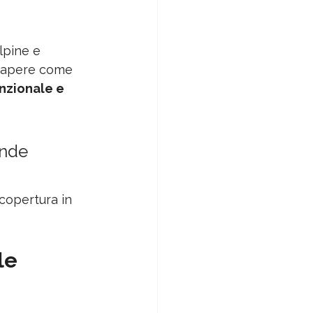
lpine e 
 sapere come 
unzionale e 
nde 
copertura in 
le 