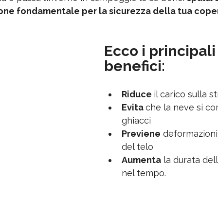
one fondamentale per la sicurezza della tua cope
Ecco i principali
benefici:
Riduce 
il carico sulla s
Evita 
che la neve si com
ghiacci
Previene
 deformazioni
del telo
Aumenta
 la durata del
nel tempo.