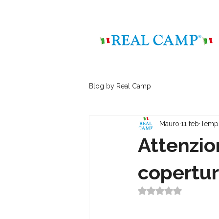
Blog by Real Camp
Mauro
11 feb
Tempo
Attenzion
copertu
Valutazione NaN s